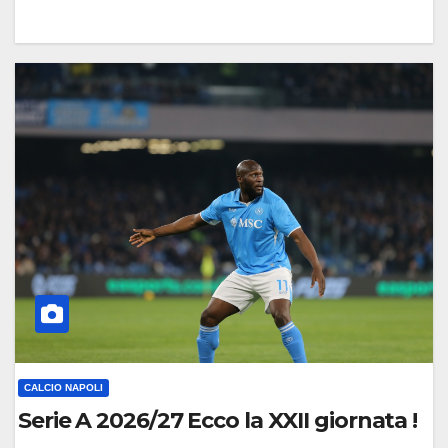
0
C
O
M
M
E
N
T
O
CALCIO NAPOLI
Serie A 2026/27 Ecco la XXII giornata !