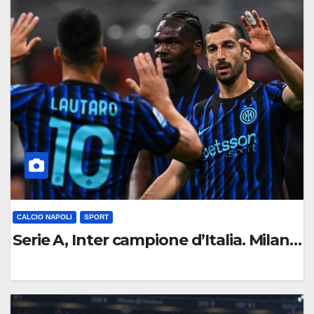
O
M
M
E
N
T
O
CALCIO NAPOLI
SPORT
Serie A, Inter campione d’Italia. Milan ko
0
C