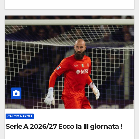
0
C
O
M
M
E
N
T
O
CALCIO NAPOLI
Serie A 2026/27 Ecco la III giornata !