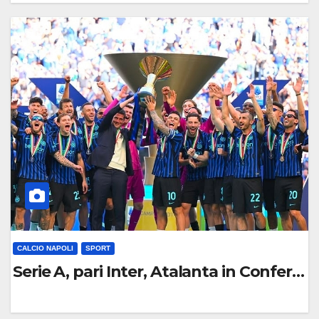
0
C
O
M
M
E
N
T
O
CALCIO NAPOLI
SPORT
Serie A, pari Inter, Atalanta in Conferen
0