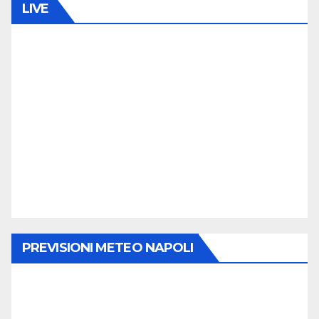
M
LIVE
articoli
E
N
T
O
PREVISIONI METEO NAPOLI