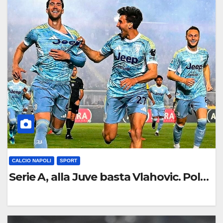
C
O
M
M
E
N
T
O
CALCIO NAPOLI
SPORT
Serie A, alla Juve basta Vlahovic. Polemi
0
C