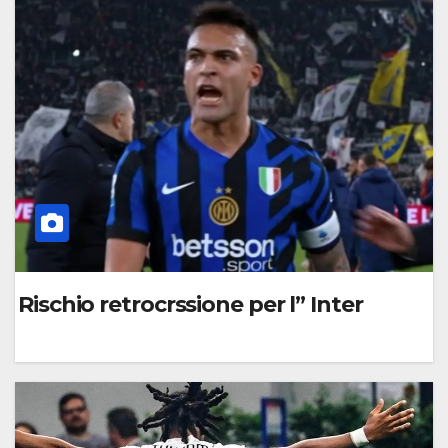
O
M
M
E
N
T
O
Rischio retrocrssione per l” Inter
0
C
O
M