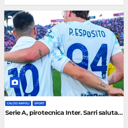
0
C
O
M
M
E
N
T
O
CALCIO NAPOLI
SPORT
Serie A, pirotecnica Inter. Sarri saluta co