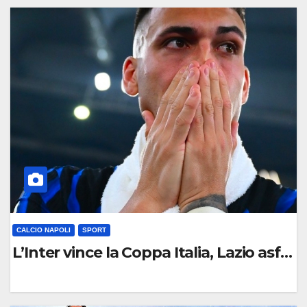
C
O
M
M
E
N
T
O
CALCIO NAPOLI
SPORT
L’Inter vince la Coppa Italia, Lazio asfal
0