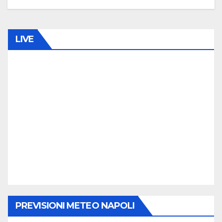
0
C
O
LIVE
M
M
E
N
T
O
PREVISIONI METEO NAPOLI