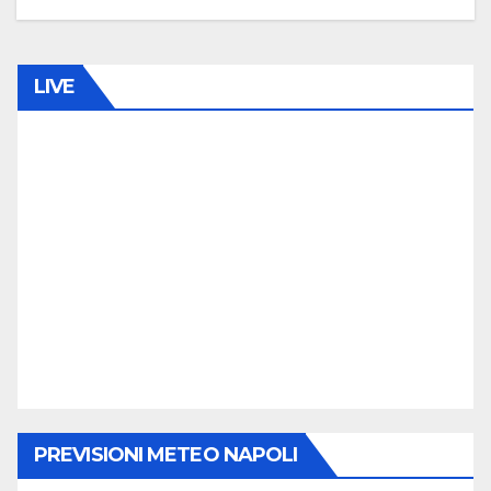
0
C
O
LIVE
M
M
E
N
T
O
PREVISIONI METEO NAPOLI