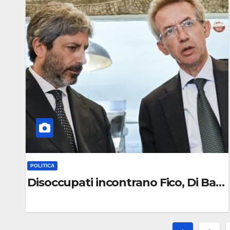
C
O
M
M
E
N
T
O
POLITICA
Disoccupati incontrano Fico, Di Bari,
0
C