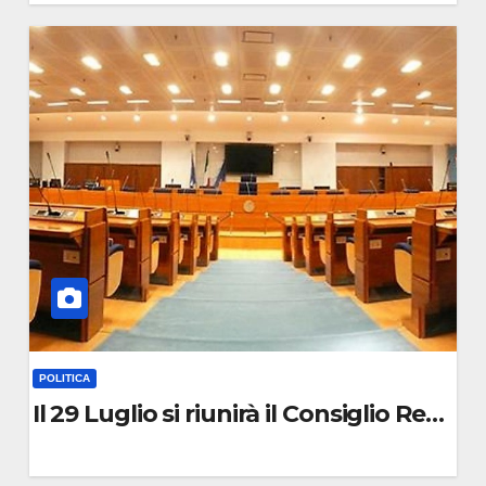
0
C
O
M
M
E
N
T
O
POLITICA
i
Il 29 Luglio si riunirà il Consiglio Region
0