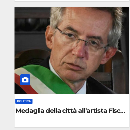
0
C
O
M
M
E
N
T
O
POLITICA
Medaglia della città all’artista Fiscard
0