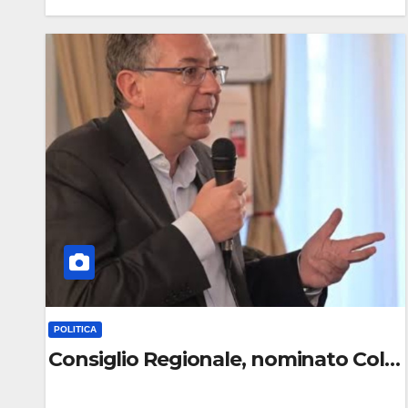
0
C
O
M
M
E
N
T
O
POLITICA
Consiglio Regionale, nominato Colleg