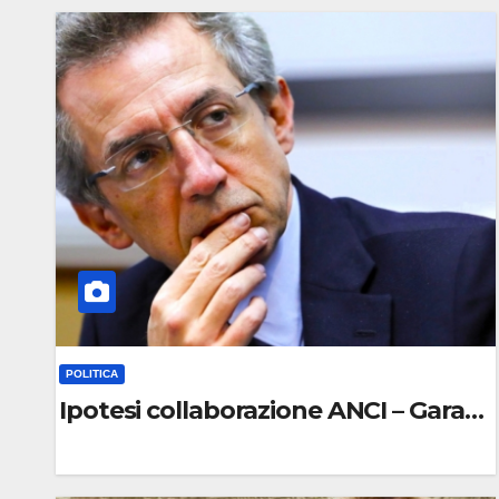
C
O
M
M
E
N
T
O
POLITICA
Ipotesi collaborazione ANCI – Garant
0