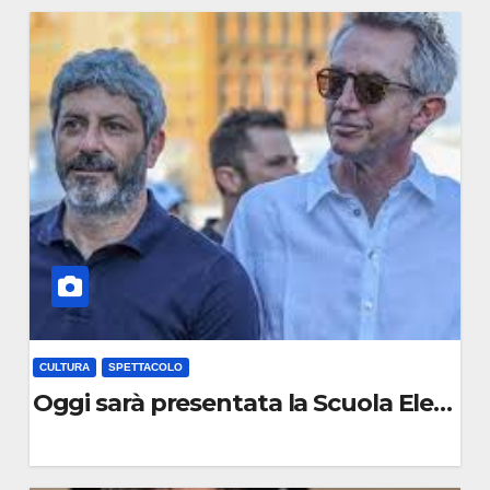
C
O
M
M
E
N
T
O
CULTURA
SPETTACOLO
i detenuti
Oggi sarà presentata la Scuola Elemen
0