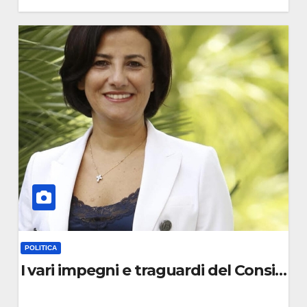
0
C
O
M
M
E
N
T
O
POLITICA
io dei Revisori
I vari impegni e traguardi del Consigli