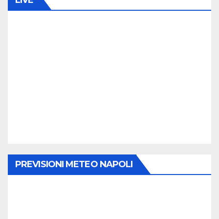
LIVE
M
M
E
N
T
O
PREVISIONI METEO NAPOLI