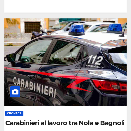
0
C
O
M
M
E
N
T
O
CRONACA
Carabinieri al lavoro tra Nola e Bagnoli