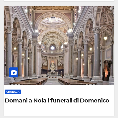
0
C
O
M
M
E
N
T
O
CRONACA
Domani a Nola i funerali di Domenico
0