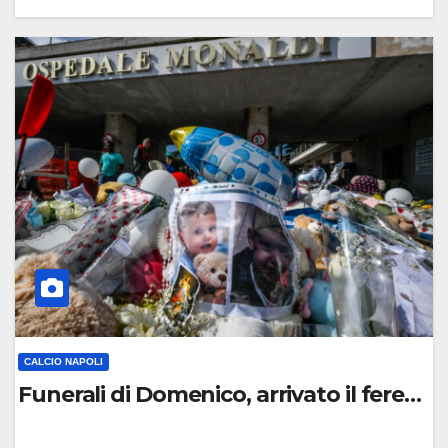
0
C
O
M
M
E
N
T
O
CALCIO NAPOLI
Funerali di Domenico, arrivato il feretro