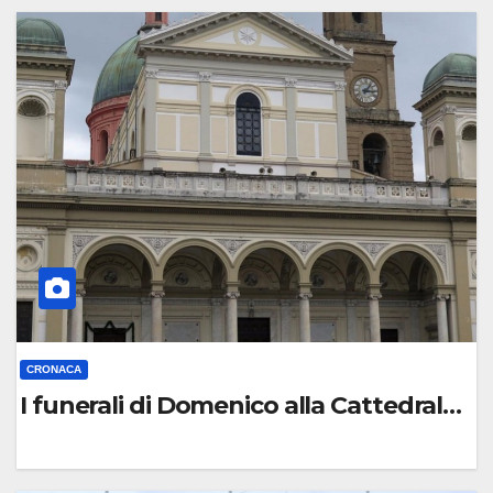
C
O
M
M
E
N
T
O
CRONACA
I funerali di Domenico alla Cattedrale di
0