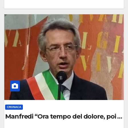
0
C
O
M
M
E
N
T
O
CRONACA
Manfredi “Ora tempo del dolore, poi dei 