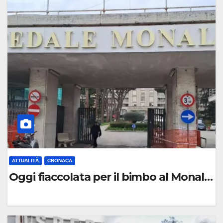
C
O
M
M
E
N
T
O
ATTUALITÀ
CRONACA
Oggi fiaccolata per il bimbo al Monaldi
0
C