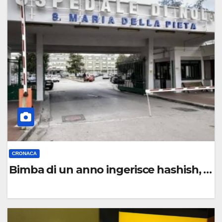
O
M
M
E
N
T
O
CRONACA
Bimba di un anno ingerisce hashish, fuor
0
C