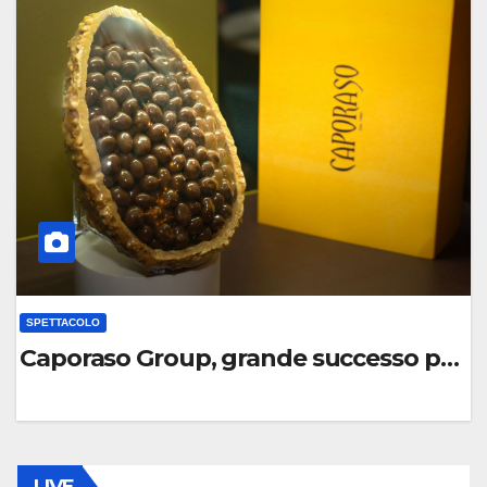
O
M
M
E
N
T
O
SPETTACOLO
Caporaso Group, grande successo per la
0
C
O