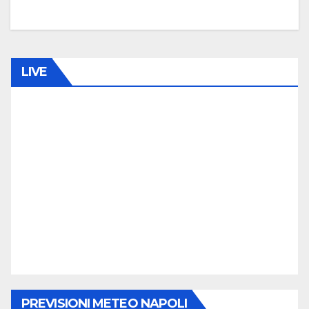
0
C
O
LIVE
M
M
E
N
T
O
PREVISIONI METEO NAPOLI