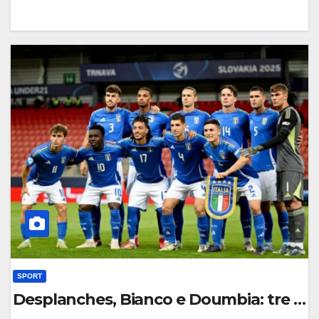
0
C
O
M
M
E
N
T
O
SPORT
Desplanches, Bianco e Doumbia: tre tale