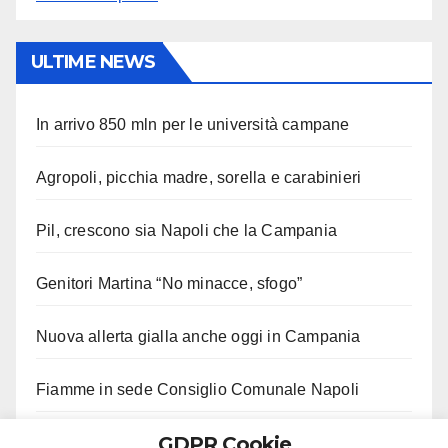
ULTIME NEWS
In arrivo 850 mln per le università campane
Agropoli, picchia madre, sorella e carabinieri
Pil, crescono sia Napoli che la Campania
Genitori Martina “No minacce, sfogo”
Nuova allerta gialla anche oggi in Campania
Fiamme in sede Consiglio Comunale Napoli
GDPR Cookie
Castello di Cisterna, carabinieri controllano