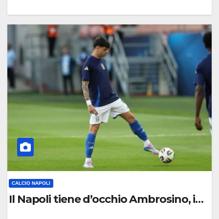
0
C
O
M
M
E
N
T
O
CALCIO NAPOLI
Il Napoli tiene d’occhio Ambrosino, in r