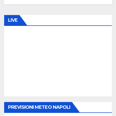
0
C
O
LIVE
M
M
E
N
T
O
PREVISIONI METEO NAPOLI