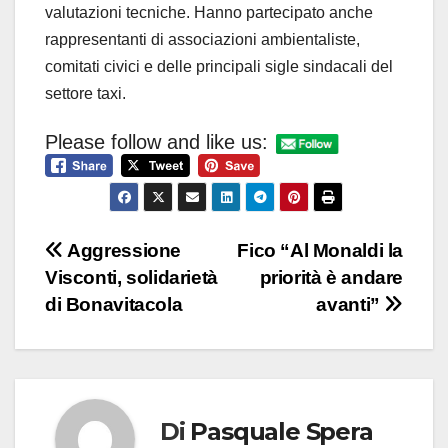
valutazioni tecniche. Hanno partecipato anche
rappresentanti di associazioni ambientaliste,
comitati civici e delle principali sigle sindacali del
settore taxi.
Please follow and like us:
Navigazione
Aggressione
Fico “Al Monaldi la
Visconti, solidarietà
priorità è andare
articoli
di Bonavitacola
avanti”
Di
Pasquale Spera