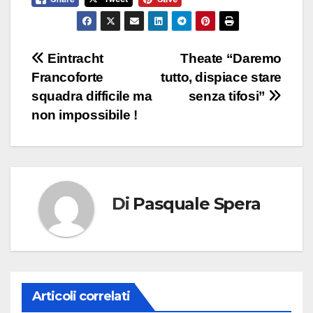
Navigazione
Eintracht
Theate “Daremo
Francoforte
tutto, dispiace stare
articoli
squadra difficile ma
senza tifosi”
non impossibile !
Di
Pasquale Spera
Articoli correlati