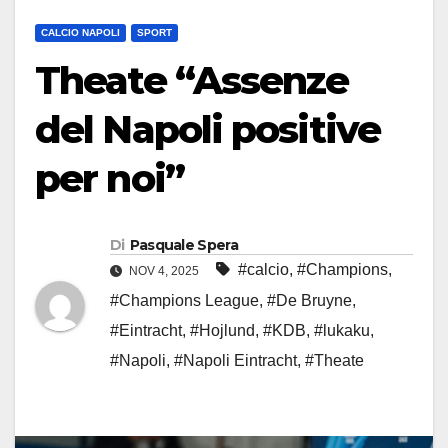
CALCIO NAPOLI
SPORT
Theate “Assenze
del Napoli positive
per noi”
Di
Pasquale Spera
#calcio
,
#Champions
,
NOV 4, 2025
#Champions League
,
#De Bruyne
,
#Eintracht
,
#Hojlund
,
#KDB
,
#lukaku
,
#Napoli
,
#Napoli Eintracht
,
#Theate