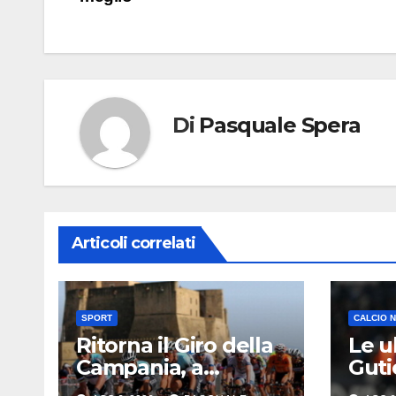
articoli
Di
Pasquale Spera
Articoli correlati
SPORT
CALCIO 
Ritorna il Giro della
Le u
Campania, a
Guti
settembre