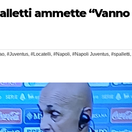
palletti ammette “Vanno
ao
,
#Juventus
,
#Locatelli
,
#Napoli
,
#Napoli Juventus
,
#spalletti
,