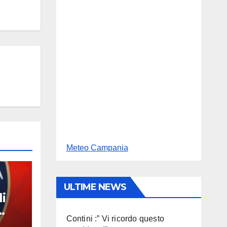
Meteo Campania
ULTIME NEWS
i
Contini :” Vi ricordo questo
n