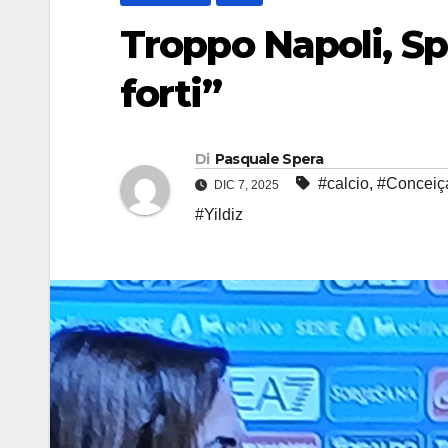
Troppo Napoli, S
forti”
Di
Pasquale Spera
#calcio
,
#Conceiç
DIC 7, 2025
#Yildiz