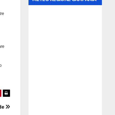
tre
are
o
nde