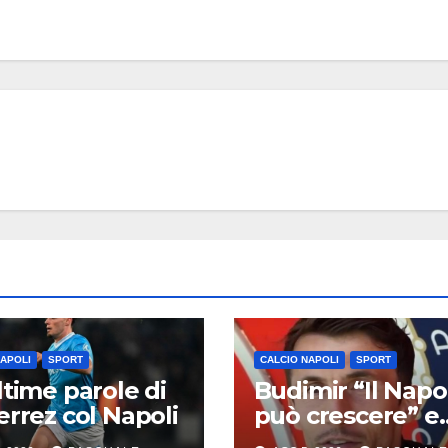
NAPOLI
SPORT
CALCIO NAPOLI
SPORT
ltime parole di
Budimir “Il Napol
errez col Napoli
può crescere” e
elogia Rafa Mari