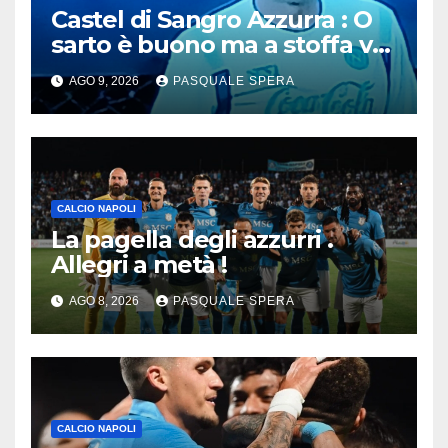
Castel di Sangro Azzurra : O
sarto è buono ma a stoffa va
migliorata !
AGO 9, 2026
PASQUALE SPERA
CALCIO NAPOLI
La pagella degli azzurri .
Allegri a metà !
AGO 8, 2026
PASQUALE SPERA
CALCIO NAPOLI