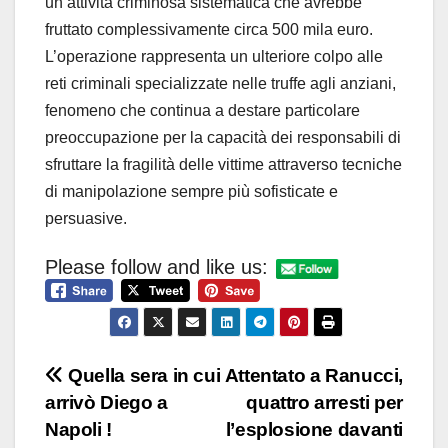
un’attività criminosa sistematica che avrebbe
fruttato complessivamente circa 500 mila euro.
L’operazione rappresenta un ulteriore colpo alle
reti criminali specializzate nelle truffe agli anziani,
fenomeno che continua a destare particolare
preoccupazione per la capacità dei responsabili di
sfruttare la fragilità delle vittime attraverso tecniche
di manipolazione sempre più sofisticate e
persuasive.
Please follow and like us:
Navigazione
Quella sera in cui
Attentato a Ranucci,
arrivò Diego a
quattro arresti per
articoli
Napoli !
l’esplosione davanti