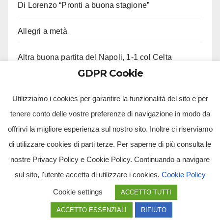
Di Lorenzo “Pronti a buona stagione”
Allegri a metà
Altra buona partita del Napoli, 1-1 col Celta
GDPR Cookie
Ci lascia Roberto Costanzo, aveva 97 anni
Utilizziamo i cookies per garantire la funzionalità del sito e per
tenere conto delle vostre preferenze di navigazione in modo da
offrirvi la migliore esperienza sul nostro sito. Inoltre ci riserviamo
di utilizzare cookies di parti terze. Per saperne di più consulta le
nostre Privacy Policy e Cookie Policy. Continuando a navigare
sul sito, l'utente accetta di utilizzare i cookies.
Cookie Policy
Tv Multimidia Srl - Via Giulio Natta, SNC, 80126, Napoli (NA).
Cookie settings
ACCETTO TUTTI
Tvmtv.it è un portale gestito da TV MULTIMIDIA S.R.L. - Partita iva 10239261216 - Tg Luna testata
giornalistica registrata presso il Tribunale di Santa Maria Capua Vetere CE. Tutti i diritti riservati.
ACCETTO ESSENZIALI
RIFIUTO