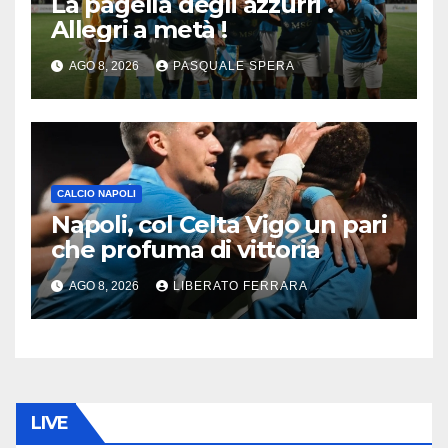
La pagella degli azzurri .
Allegri a metà !
AGO 8, 2026
PASQUALE SPERA
CALCIO NAPOLI
Napoli, col Celta Vigo un pari
che profuma di vittoria
AGO 8, 2026
LIBERATO FERRARA
LIVE