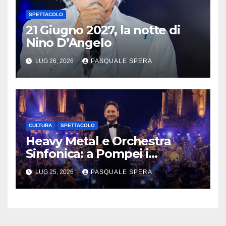
SPETTACOLO
21 Giugno 2027, la notte di
Nino D’Angelo
LUG 26, 2026
PASQUALE SPERA
CULTURA
SPETTACOLO
Heavy Metal e Orchestra
Sinfonica: a Pompei i
Savatage con l’orchestra dal
LUG 25, 2026
PASQUALE SPERA
vivo diretta da Vincenzo
Sorrentino