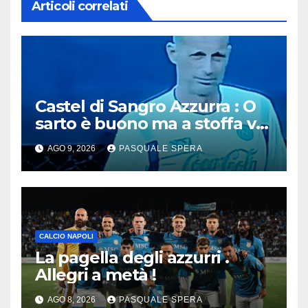
Articoli correlati
Castel di Sangro Azzurra : O
sarto è buono ma a stoffa va
migliorata !
AGO 9, 2026
PASQUALE SPERA
CALCIO NAPOLI
La pagella degli azzurri .
Allegri a metà !
AGO 8, 2026
PASQUALE SPERA