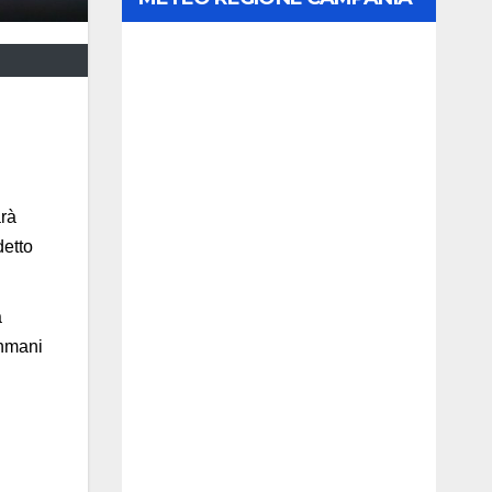
arà
detto
a
ahmani