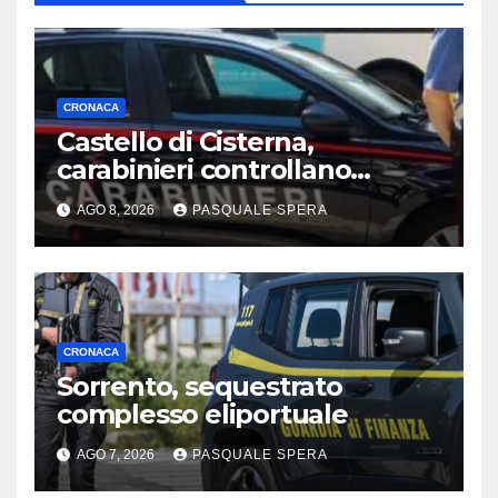
CRONACA
Castello di Cisterna,
carabinieri controllano
agenzie funebri
AGO 8, 2026
PASQUALE SPERA
CRONACA
Sorrento, sequestrato
complesso eliportuale
AGO 7, 2026
PASQUALE SPERA