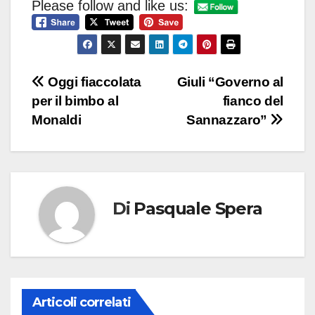
Please follow and like us:
Navigazione
Oggi fiaccolata
Giuli “Governo al
per il bimbo al
fianco del
articoli
Monaldi
Sannazzaro”
Di
Pasquale Spera
Articoli correlati