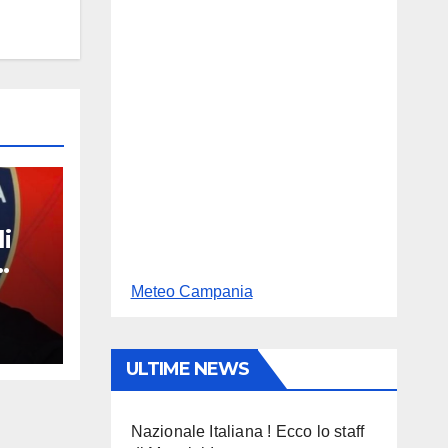
i
n
Meteo Campania
ULTIME NEWS
Nazionale Italiana ! Ecco lo staff