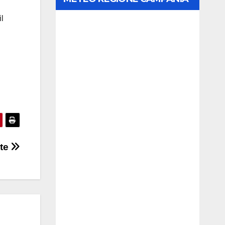
il
nte