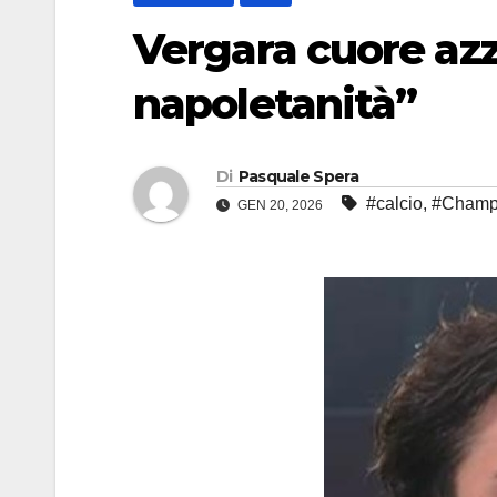
Vergara cuore azz
napoletanità”
Di
Pasquale Spera
#calcio
,
#Champ
GEN 20, 2026