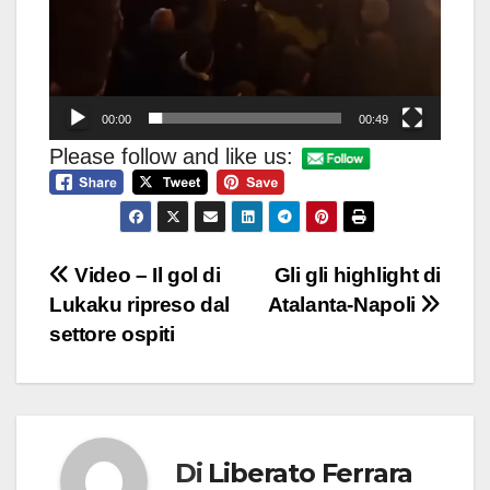
00:00
00:49
Please follow and like us:
Navigazione
Video – Il gol di
Gli gli highlight di
Lukaku ripreso dal
Atalanta-Napoli
articoli
settore ospiti
Di
Liberato Ferrara