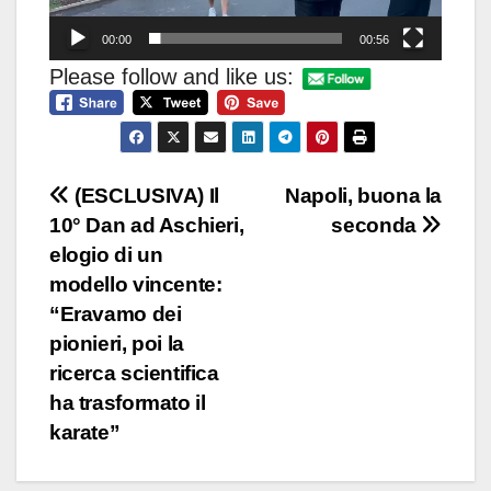
00:00
00:56
Please follow and like us:
Navigazione
(ESCLUSIVA) Il
Napoli, buona la
10° Dan ad Aschieri,
seconda
articoli
elogio di un
modello vincente:
“Eravamo dei
pionieri, poi la
ricerca scientifica
ha trasformato il
karate”