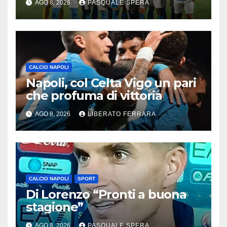
AGO 8, 2026
PASQUALE SPERA
CALCIO NAPOLI
Napoli, col Celta Vigo un pari
che profuma di vittoria
AGO 8, 2026
LIBERATO FERRARA
CALCIO NAPOLI
SPORT
Di Lorenzo “Pronti a buona
stagione”
AGO 8, 2026
PASQUALE SPERA