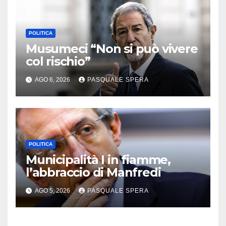
POLITICA
Musumeci “Non si può vivere
col rischio”
AGO 6, 2026
PASQUALE SPERA
POLITICA
Municipalità I in fiamme,
l’abbraccio di Manfredi
AGO 5, 2026
PASQUALE SPERA