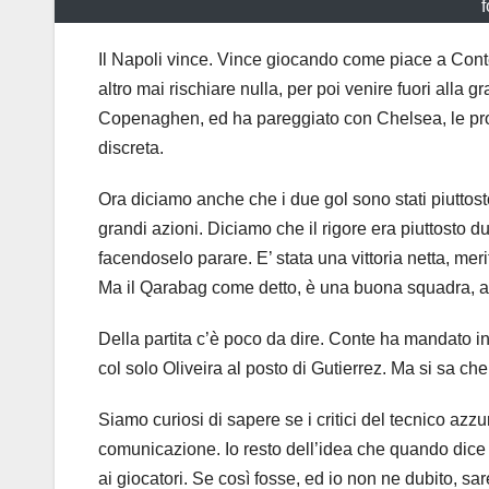
f
Il Napoli vince. Vince giocando come piace a Cont
altro mai rischiare nulla, per poi venire fuori alla g
Copenaghen, ed ha pareggiato con Chelsea, le pros
discreta.
Ora diciamo anche che i due gol sono stati piuttosto
grandi azioni. Diciamo che il rigore era piuttosto 
facendoselo parare. E’ stata una vittoria netta, me
Ma il Qarabag come detto, è una buona squadra, al 
Della partita c’è poco da dire. Conte ha mandato i
col solo Oliveira al posto di Gutierrez. Ma si sa che
Siamo curiosi di sapere se i critici del tecnico azzu
comunicazione. Io resto dell’idea che quando dice ce
ai giocatori. Se così fosse, ed io non ne dubito, 