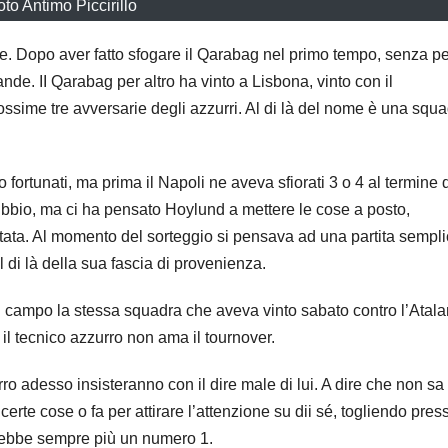
oto Antimo Piccirillo
e. Dopo aver fatto sfogare il Qarabag nel primo tempo, senza pe
rande. II Qarabag per altro ha vinto a Lisbona, vinto con il
sime tre avversarie degli azzurri. Al di là del nome è una squ
 fortunati, ma prima il Napoli ne aveva sfiorati 3 o 4 al termine 
dubbio, ma ci ha pensato Hoylund a mettere le cose a posto,
ritata. Al momento del sorteggio si pensava ad una partita sempli
di là della sua fascia di provenienza.
n campo la stessa squadra che aveva vinto sabato contro l’Atala
 il tecnico azzurro non ama il tournover.
rro adesso insisteranno con il dire male di lui. A dire che non sa
rte cose o fa per attirare l’attenzione su dii sé, togliendo pres
sarebbe sempre più un numero 1.