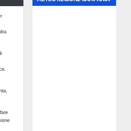
r
adra
di
ce.
nta,
 fare
sione