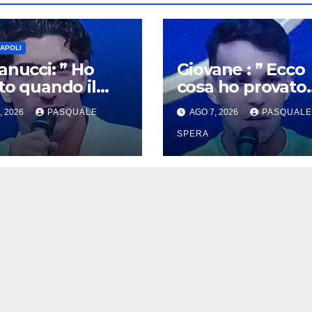
NAPOLI
anucci: ” Ho
Giovane : ” Ecco
to quando il
cosa ho provato
li mi ha
quando il Napoli
, 2026
PASQUALE
AGO 7, 2026
PASQUALE
mato !”
ha chiamato !”
SPERA