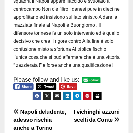
squadra Il Napoli appare flaccido e svuotato a
centrocampo Non c’è filtro I danesi pure in dieci ne
approfittano ed insistono sul lato sinistro A dare la
mazziata finale al Napoli è Buongiorno . Il
difensore torinese fa un solo intervento ed è quello
decisivo che crea il rigore contro Alla fine è solo
confusione misto a sfortuna Al triplice fischio
l’unica cosa che si può affermare che è una vittoria
“ zazzierata !” e forse anche una qualificazione !
Please follow and like us:
Navigazione
Napoli deludente,
I vichinghi azzurri
adesso rischia
scelti da Conte
articoli
anche a Torino