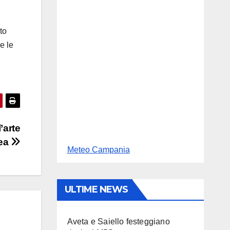
to
e le
’arte
ea
Meteo Campania
ULTIME NEWS
Aveta e Saiello festeggiano