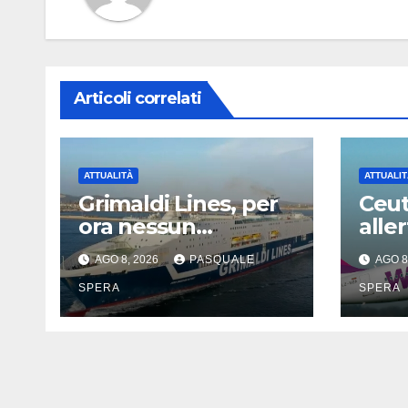
Articoli correlati
ATTUALITÀ
ATTUALIT
Grimaldi Lines, per
Ceut
ora nessun
aller
problema con
Capo
AGO 8, 2026
PASQUALE
AGO 8
Spagna
SPERA
SPERA