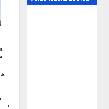
Il
n il
 del
i
ci più