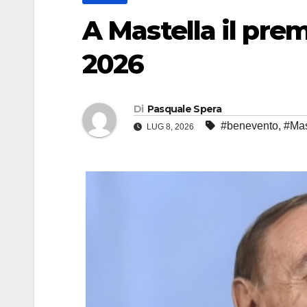
A Mastella il prem
2026
Di
Pasquale Spera
#benevento
,
#Mas
LUG 8, 2026