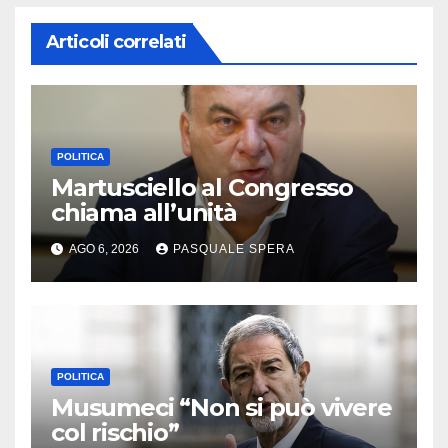
Articoli correlati
POLITICA
Martusciello al Congresso
chiama all’unità
AGO 6, 2026
PASQUALE SPERA
POLITICA
Musumeci “Non si può vivere
col rischio”