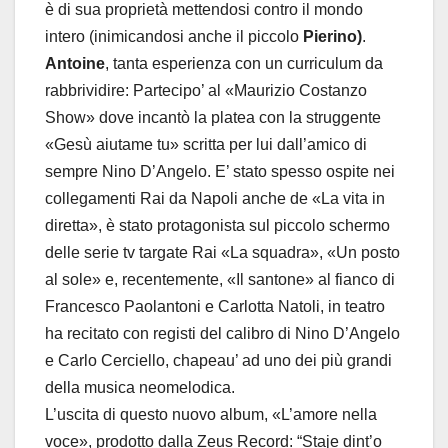
è di sua proprietà mettendosi contro il mondo
intero (inimicandosi anche il piccolo
Pierino)
.
Antoine
, tanta esperienza con un curriculum da
rabbrividire: Partecipo’ al «Maurizio Costanzo
Show» dove incantò la platea con la struggente
«Gesù aiutame tu» scritta per lui dall’amico di
sempre Nino D’Angelo. E’ stato spesso ospite nei
collegamenti Rai da Napoli anche de «La vita in
diretta», è stato protagonista sul piccolo schermo
delle serie tv targate Rai «La squadra», «Un posto
al sole» e, recentemente, «Il santone» al fianco di
Francesco Paolantoni e Carlotta Natoli, in teatro
ha recitato con registi del calibro di Nino D’Angelo
e Carlo Cerciello, chapeau’ ad uno dei più grandi
della musica neomelodica.
L’uscita di questo nuovo album, «L’amore nella
voce», prodotto dalla Zeus Record: “Staje dint’o