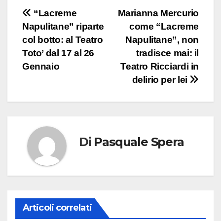
Navigazione
“Lacreme
Marianna Mercurio
Napulitane” riparte
come “Lacreme
articoli
col botto: al Teatro
Napulitane”, non
Toto’ dal 17 al 26
tradisce mai: il
Gennaio
Teatro Ricciardi in
delirio per lei
Di
Pasquale Spera
Articoli correlati