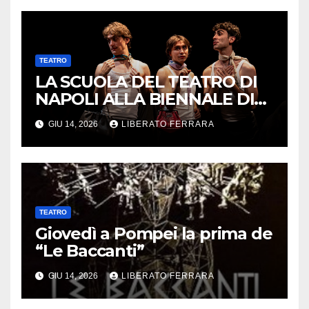
TEATRO
LA SCUOLA DEL TEATRO DI
NAPOLI ALLA BIENNALE DI
VENEZIA E AL CAMPANIA
GIU 14, 2026
LIBERATO FERRARA
TEATRO FESTIVAL CON UN
OMAGGIO A MOSCATO
TEATRO
Giovedì a Pompei la prima de
“Le Baccanti”
GIU 14, 2026
LIBERATO FERRARA