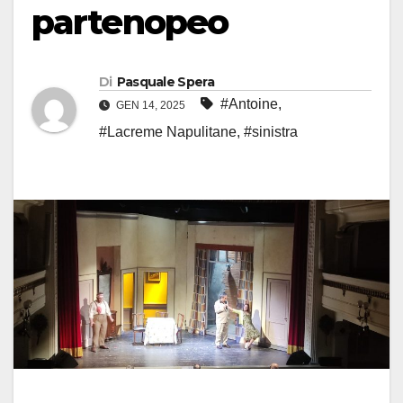
partenopeo
Di
Pasquale Spera
#Antoine
,
GEN 14, 2025
#Lacreme Napulitane
,
#sinistra