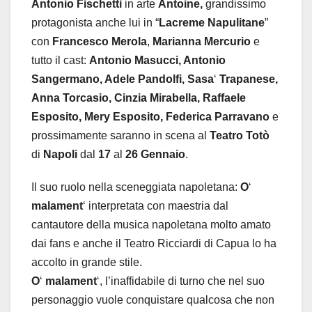
Antonio Fischetti
in arte
Antoine,
grandissimo
protagonista anche lui in “
Lacreme
Napulitane
”
con
Francesco
Merola
,
Marianna
Mercurio
e
tutto il cast:
Antonio
Masucci, Antonio
Sangermano, Adele
Pandolfi, Sasa
‘
Trapanese,
Anna
Torcasio, Cinzia
Mirabella, Raffaele
Esposito, Mery Esposito, Federica Parravano
e
prossimamente saranno in scena al
Teatro
Totò
di
Napoli
dal
17
al
26 Gennaio
.
Il suo ruolo nella sceneggiata napoletana:
O
‘
malament
‘ interpretata con maestria dal
cantautore della musica napoletana molto amato
dai fans e anche il Teatro Ricciardi di Capua lo ha
accolto in grande stile.
O
‘
malament
‘, l’inaffidabile di turno che nel suo
personaggio vuole conquistare qualcosa che non