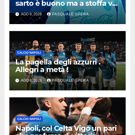
sarto è buono ma a stoffa va
migliorata !
AGO 9, 2026
PASQUALE SPERA
CALCIO NAPOLI
La pagella degli azzurri .
Allegri a metà !
AGO 8, 2026
PASQUALE SPERA
CALCIO NAPOLI
Napoli, col Celta Vigo un pari