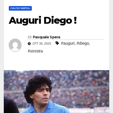
CALCIO NAPOLI
Auguri Diego !
Di
Pasquale Spera
#auguri
,
#diego
,
OTT 30, 2025
#sinistra