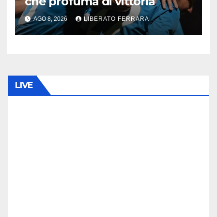
che profuma di vittoria
AGO 8, 2026
LIBERATO FERRARA
LIVE