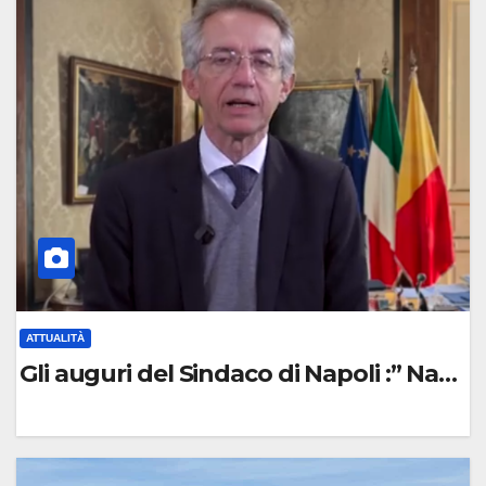
O
M
M
E
N
T
O
ATTUALITÀ
Gli auguri del Sindaco di Napoli :” Napol
0
C