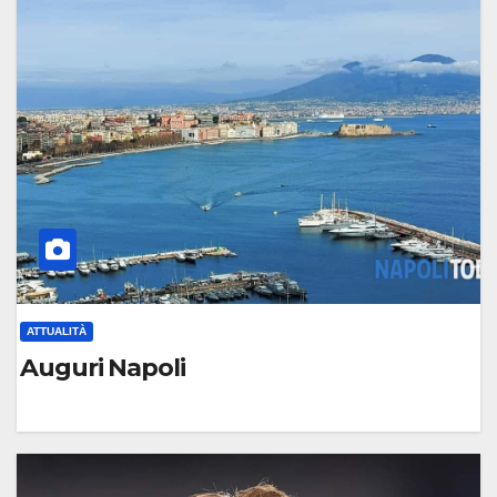
O
M
M
E
N
T
O
ATTUALITÀ
Auguri Napoli
0
C
O