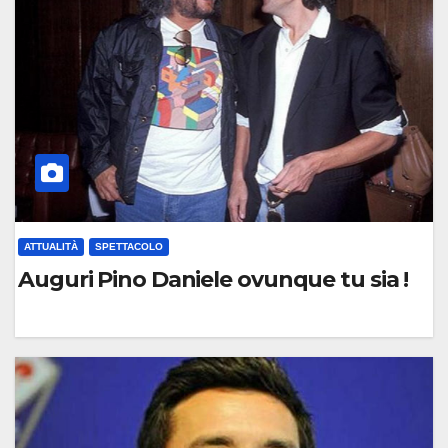
M
E
N
T
O
ATTUALITÀ
SPETTACOLO
Auguri Pino Daniele ovunque tu sia !
0
C
O
M
M