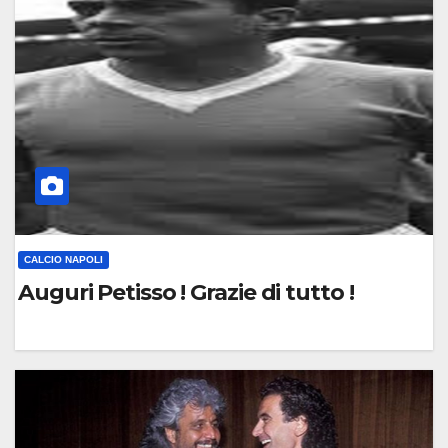
M
E
N
T
O
CALCIO NAPOLI
Auguri Petisso ! Grazie di tutto !
0
C
O
M