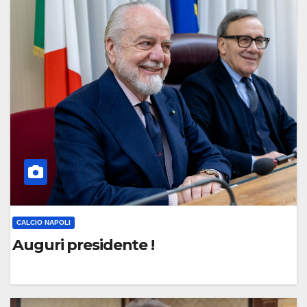
C
O
M
M
E
N
T
O
CALCIO NAPOLI
Auguri presidente !
0
C