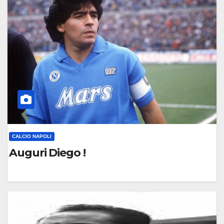
M
M
E
N
T
O
CALCIO NAPOLI
Auguri Diego !
0
C
O
M