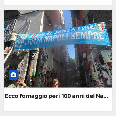
0
C
O
M
M
E
N
T
O
Ecco l’omaggio per i 100 anni del Napoli
0