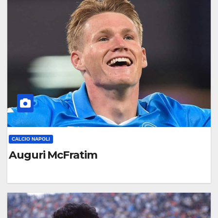
M
M
E
N
T
O
CALCIO NAPOLI
Auguri McFratim
0
C
O