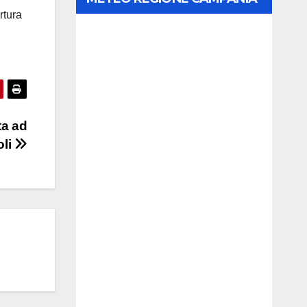
rtura
ta ad
oli