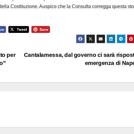
3 della Costituzione. Auspico che la Consulta corregga questa sto
to per
Cantalamessa, dal governo ci sarà rispos
no”
emergenza di Nap