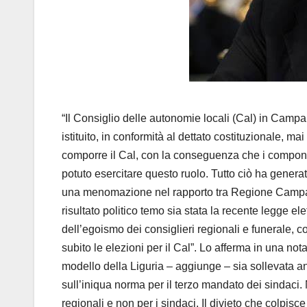
“Il Consiglio delle autonomie locali (Cal) in Campa
istituito, in conformità al dettato costituzionale, m
comporre il Cal, con la conseguenza che i compone
potuto esercitare questo ruolo. Tutto ciò ha genera
una menomazione nel rapporto tra Regione Campania
risultato politico temo sia stata la recente legge el
dell’egoismo dei consiglieri regionali e funerale, 
subito le elezioni per il Cal”. Lo afferma in una no
modello della Liguria – aggiunge – sia sollevata an
sull’iniqua norma per il terzo mandato dei sindaci.
regionali e non per i sindaci. Il divieto che colpisce