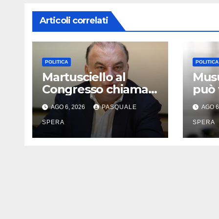
Articoli correlati
POLITICA
POLITICA
Martusciello al
Musu
Congresso chiama
può 
all’unità
risc
AGO 6, 2026
PASQUALE
AGO 6
SPERA
SPERA