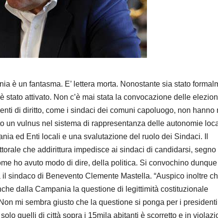
nia è un fantasma. E’ lettera morta. Nonostante sia stato forma
ai è stato attivato. Non c’è mai stata la convocazione delle elezion
nti di diritto, come i sindaci dei comuni capoluogo, non hanno
to un vulnus nel sistema di rappresentanza delle autonomie loca
 ed Enti locali e una svalutazione del ruolo dei Sindaci. Il
ettorale che addirittura impedisce ai sindaci di candidarsi, segno
come ho avuto modo di dire, della politica. Si convochino dunque
ta il sindaco di Benevento Clemente Mastella. “Auspico inoltre ch
che dalla Campania la questione di legittimità costituzionale
 Non mi sembra giusto che la questione si ponga per i presidenti
 solo quelli di città sopra i 15mila abitanti è scorretto e in violaz