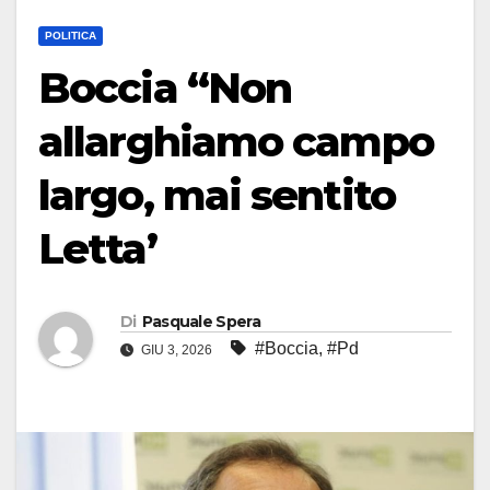
POLITICA
Boccia “Non
allarghiamo campo
largo, mai sentito
Letta’
Di
Pasquale Spera
#Boccia
,
#Pd
GIU 3, 2026