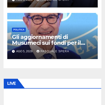
POLITICA
Gli aggiornamenti di
Musumeci sui fondi per il
terremoto
AGO 5, 2026
PASQUALE SPERA
LIVE