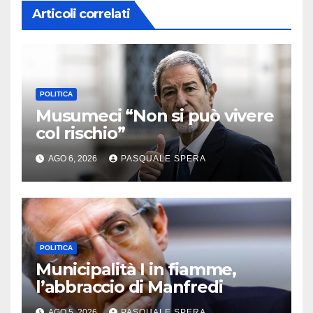
Articoli correlati
POLITICA
Musumeci “Non si può vivere
col rischio”
AGO 6, 2026
PASQUALE SPERA
POLITICA
Municipalità I in fiamme,
l’abbraccio di Manfredi
AGO 5, 2026
PASQUALE SPERA