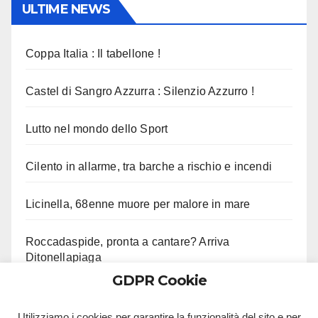
ULTIME NEWS
Coppa Italia : Il tabellone !
Castel di Sangro Azzurra : Silenzio Azzurro !
Lutto nel mondo dello Sport
Cilento in allarme, tra barche a rischio e incendi
Licinella, 68enne muore per malore in mare
Roccadaspide, pronta a cantare? Arriva
Ditonellapiaga
GDPR Cookie
Porta Capuana, grave straniero aggredito in rissa
Utilizziamo i cookies per garantire la funzionalità del sito e per