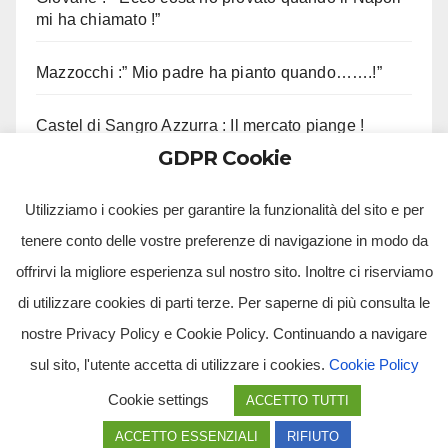
mi ha chiamato !”
Mazzocchi :” Mio padre ha pianto quando…….!”
Castel di Sangro Azzurra : Il mercato piange !
GDPR Cookie
Contini :” Vi ricordo questo aneddoto !”
Utilizziamo i cookies per garantire la funzionalità del sito e per
tenere conto delle vostre preferenze di navigazione in modo da
offrirvi la migliore esperienza sul nostro sito. Inoltre ci riserviamo
di utilizzare cookies di parti terze. Per saperne di più consulta le
nostre Privacy Policy e Cookie Policy. Continuando a navigare
sul sito, l'utente accetta di utilizzare i cookies.
Cookie Policy
Tv Multimidia Srl - Via Giulio Natta, SNC, 80126, Napoli (NA).
Cookie settings
ACCETTO TUTTI
Tvmtv.it è un portale gestito da TV MULTIMIDIA S.R.L. - Partita iva 10239261216 - Tg Luna testata
giornalistica registrata presso il Tribunale di Santa Maria Capua Vetere CE. Tutti i diritti riservati.
ACCETTO ESSENZIALI
RIFIUTO