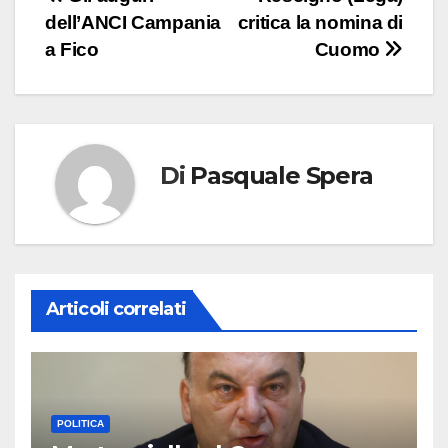
Navigazione
dell’ANCI Campania
critica la nomina di
articoli
a Fico
Cuomo
Di
Pasquale Spera
Articoli correlati
POLITICA