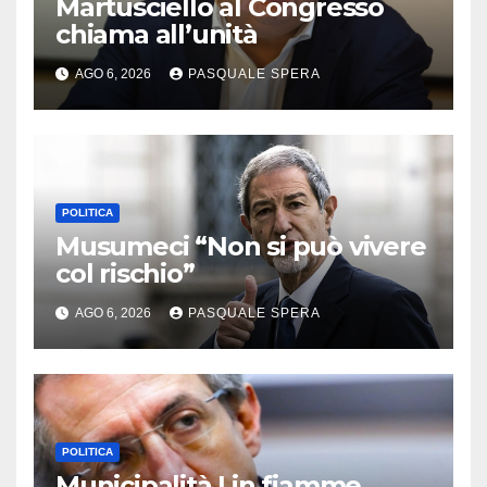
Martusciello al Congresso
chiama all’unità
AGO 6, 2026
PASQUALE SPERA
POLITICA
Musumeci “Non si può vivere
col rischio”
AGO 6, 2026
PASQUALE SPERA
POLITICA
Municipalità I in fiamme,