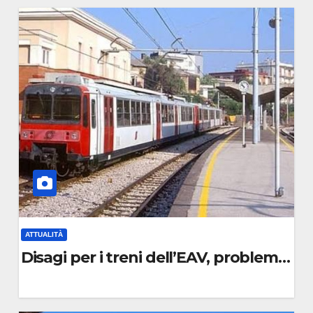
C
O
M
M
E
N
T
O
ATTUALITÀ
Disagi per i treni dell’EAV, problemi di
0