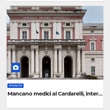
0
C
O
M
M
E
N
T
O
ATTUALITÀ
a hub strategico
Mancano medici al Cardarelli, intervent
0