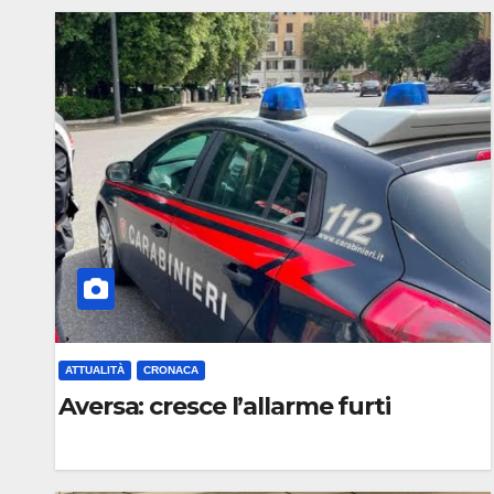
C
O
M
M
E
N
T
O
ATTUALITÀ
CRONACA
Aversa: cresce l’allarme furti
0