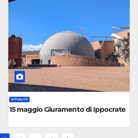
C
O
M
M
E
N
T
O
ATTUALITÀ
i?”
15 maggio Giuramento di Ippocrate
0
C