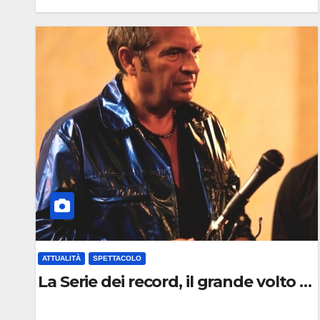
0
C
O
M
M
E
N
T
O
ATTUALITÀ
SPETTACOLO
La Serie dei record, il grande volto 