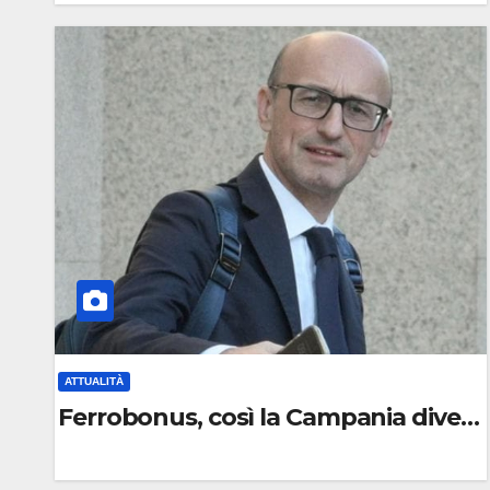
0
C
O
M
M
E
N
T
O
ATTUALITÀ
Ferrobonus, così la Campania divent
0