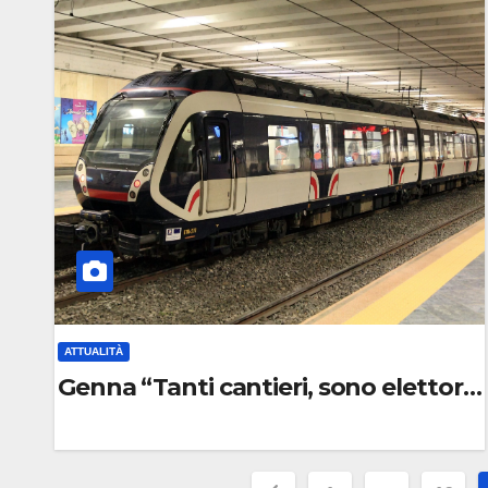
C
O
M
M
E
N
T
O
ATTUALITÀ
Genna “Tanti cantieri, sono elettoral
0
C