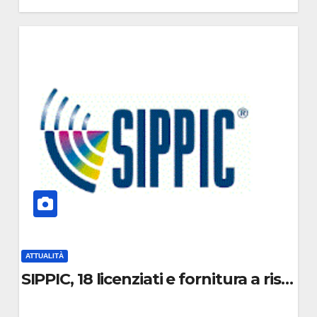
0
C
O
M
M
E
N
T
O
ATTUALITÀ
di “Mare fuori: l’artista che non tradisce m
SIPPIC, 18 licenziati e fornitura a rischio