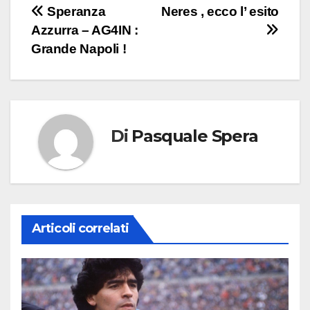
Navigazione
Speranza
Neres , ecco l’ esito
Azzurra – AG4IN :
articoli
Grande Napoli !
Di
Pasquale Spera
Articoli correlati