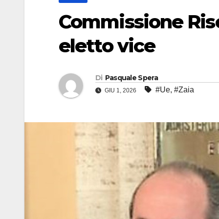
Commissione Riso
eletto vice
Di
Pasquale Spera
#Ue
,
#Zaia
GIU 1, 2026