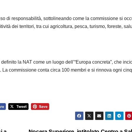
so di responsabilità, sottolineando come la commissione si occ
tività dei territori, tra cui agricoltura, pesca, turismo, foreste, sal
a definito la NAT come un luogo dell’“Europa concreta”, che inci
ie. La commissione conta circa 100 membri e si rinnova ogni cin
i a
Nocera Superiore, intitolato Centro a Sa