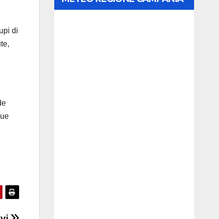
upi di
ute,
de
que
lvi