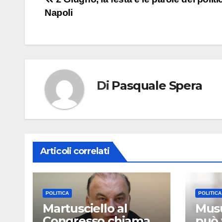
Navigazione
Napoli
articoli
Di
Pasquale Spera
Articoli correlati
POLITICA
POLITICA
Martusciello al
Musu
Congresso chiama
può 