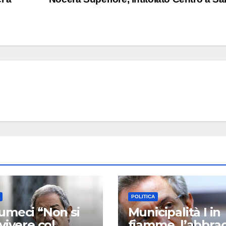
POLITICA
meci “Non si
Municipalità I in
vivere col
fiamme, l’abbrac