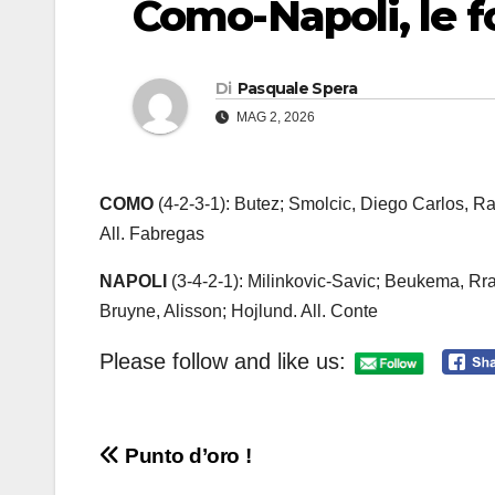
Como-Napoli, le fo
Di
Pasquale Spera
MAG 2, 2026
COMO
(4-2-3-1): Butez; Smolcic, Diego Carlos, R
All. Fabregas
NAPOLI
(3-4-2-1): Milinkovic-Savic; Beukema, Rr
Bruyne, Alisson; Hojlund. All. Conte
Please follow and like us:
Navigazione
Punto d’oro !