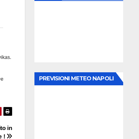
ikas.
PREVISIONI METEO NAPOLI
De
to in
 !