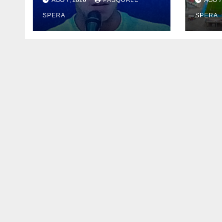
AGO 7, 2026
PASQUALE
AGO 7
ha chiamato !”
SPERA
SPERA