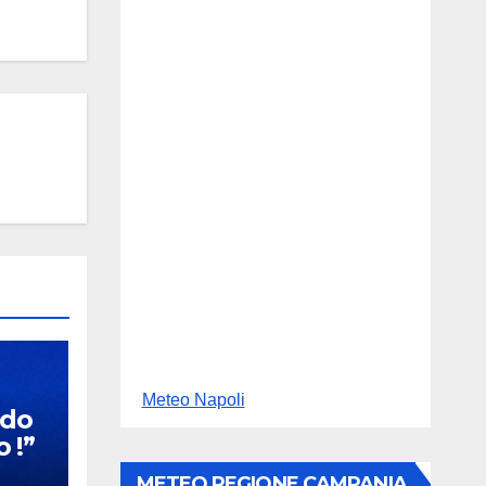
Meteo Napoli
rdo
 !”
METEO REGIONE CAMPANIA