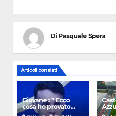
articoli
Di
Pasquale Spera
Articoli correlati
Giovane : ” Ecco
Cast
cosa ho provato
Azzu
quando il Napoli mi
pian