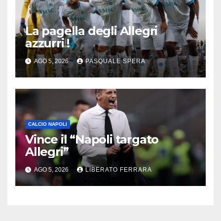
La pagella degli Allegri
azzurri !
AGO 5, 2026
PASQUALE SPERA
CALCIO NAPOLI
Vince il “Napoli targato
Allegri”
AGO 5, 2026
LIBERATO FERRARA