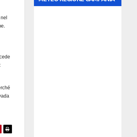
 nel
me.
ccede
:
erché
 vada