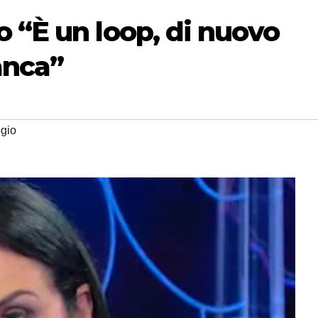
 “È un loop, di nuovo
anca”
gio