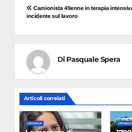
Navigazione
Camionista 49enne in terapia intensi
incidente sul lavoro
articoli
Di
Pasquale Spera
Articoli correlati
CRONACA
CRONAC