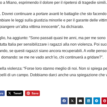
a Miano, esprimendo il dolore per il ripetersi di tragedie simili.
 Dovrei continuare a portare avanti le battaglie che sto facendo
ambiare le leggi sulla giustizia minorile e per il garante delle vitti
iangere un’altra vittima innocente”, ha dichiarato.
glio, ha aggiunto: “Sono passati quasi tre anni, ma per me sono
utta Italia per sensibilizzare i ragazzi alla non violenza. Poi su
ando, se questi ragazzi siano ancora recuperabili. A volte penso
i domando: se me ne vado anch’io, chi continuerà a gridare?”.
 della violenza: “Forse loro stanno meglio di noi. Non si spiega p
iù belli di un campo. Dobbiamo darci anche una spiegazione che