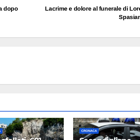
va dopo
Lacrime e dolore al funerale di Lo
Spasia
A
CRONACA