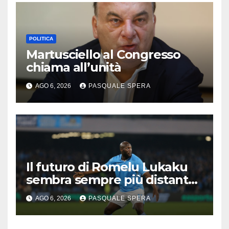
POLITICA
Martusciello al Congresso
chiama all’unità
AGO 6, 2026
PASQUALE SPERA
Il futuro di Romelu Lukaku
sembra sempre più distante
dal Napoli.
AGO 6, 2026
PASQUALE SPERA