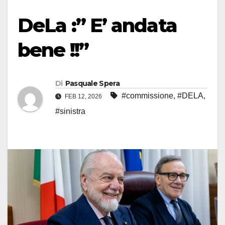
DeLa :” E’ andata
bene !!”
Di
Pasquale Spera
#commissione
,
#DELA
,
FEB 12, 2026
#sinistra