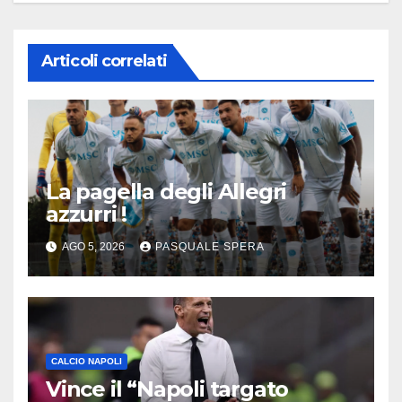
Articoli correlati
La pagella degli Allegri
azzurri !
AGO 5, 2026
PASQUALE SPERA
CALCIO NAPOLI
Vince il “Napoli targato