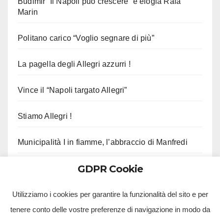
Budimir “Il Napoli può crescere” e elogia Rafa
Marin
Politano carico “Voglio segnare di più”
La pagella degli Allegri azzurri !
Vince il “Napoli targato Allegri”
Stiamo Allegri !
Municipalità I in fiamme, l’abbraccio di Manfredi
GDPR Cookie
Gli aggiornamenti di Musumeci sui fondi per il
terremoto
Utilizziamo i cookies per garantire la funzionalità del sito e per
tenere conto delle vostre preferenze di navigazione in modo da