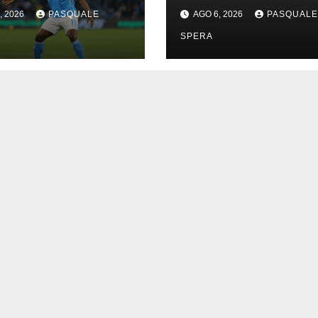
re più distante
, 2026
PASQUALE
AGO 6, 2026
PASQUALE
Napoli.
SPERA