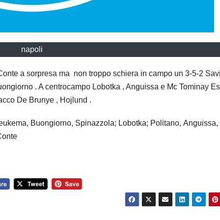
napoli
ty Conte a sorpresa ma non troppo schiera in campo un 3-5-2 Savi
 Buongiorno . A centrocampo Lobotka , Anguissa e Mc Tominay Es
tacco De Brunye , Hojlund .
 Beukema, Buongiorno, Spinazzola; Lobotka; Politano, Anguissa,
Conte