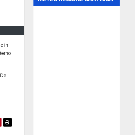
c in
terno
 De