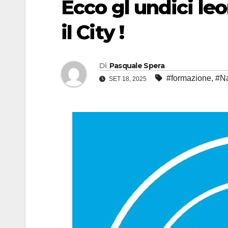
Ecco gl undici leo
il City !
Di
Pasquale Spera
#formazione
,
#Na
SET 18, 2025