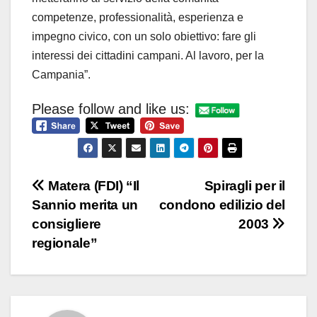
competenze, professionalità, esperienza e
impegno civico, con un solo obiettivo: fare gli
interessi dei cittadini campani. Al lavoro, per la
Campania”.
Please follow and like us:
Navigazione
Matera (FDI) “Il
Spiragli per il
Sannio merita un
condono edilizio del
articoli
consigliere
2003
regionale”