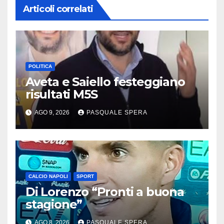
Articoli correlati
POLITICA
Aveta e Saiello festeggiano
risultati M5S
AGO 9, 2026
PASQUALE SPERA
CALCIO NAPOLI
SPORT
Di Lorenzo “Pronti a buona
stagione”
AGO 8, 2026
PASQUALE SPERA