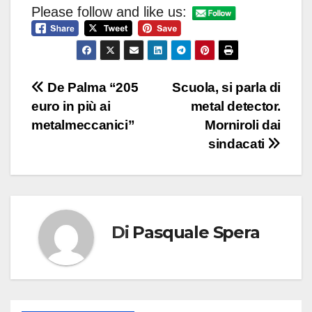
Please follow and like us:
Navigazione
De Palma “205
Scuola, si parla di
euro in più ai
metal detector.
articoli
metalmeccanici”
Morniroli dai
sindacati
Di
Pasquale Spera