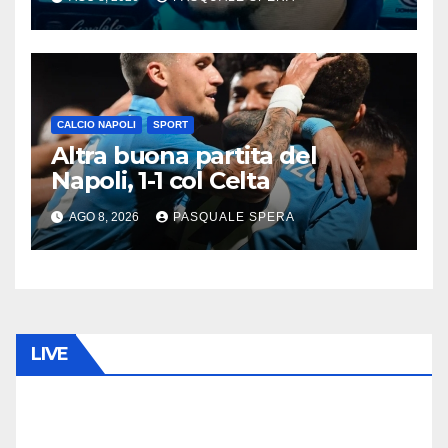
CALCIO NAPOLI
SPORT
Altra buona partita del
Napoli, 1-1 col Celta
AGO 8, 2026
PASQUALE SPERA
LIVE