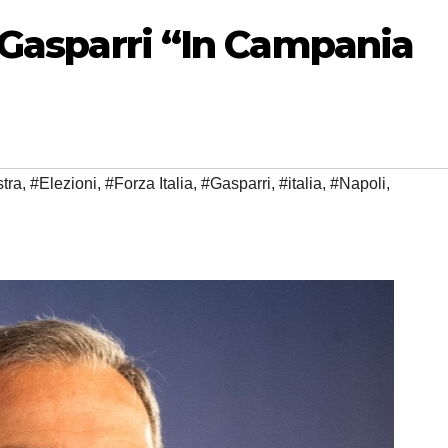
a Gasparri “In Campania
tra
,
#Elezioni
,
#Forza Italia
,
#Gasparri
,
#italia
,
#Napoli
,