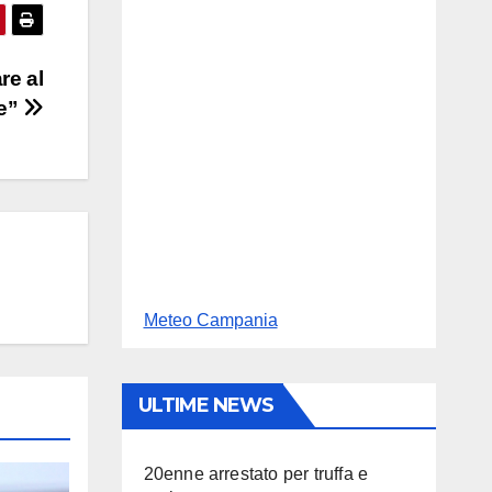
re al
ne”
Meteo Campania
ULTIME NEWS
20enne arrestato per truffa e