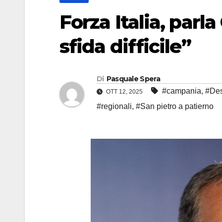
Forza Italia, parl
sfida difficile”
Di
Pasquale Spera
#campania
,
#Des
OTT 12, 2025
#regionali
,
#San pietro a patierno