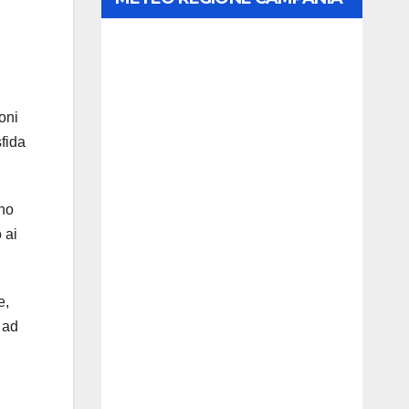
oni
fida
rno
 ai
e,
 ad