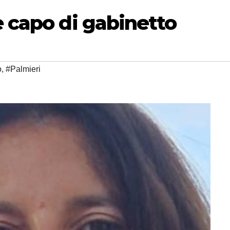
e capo di gabinetto
o
,
#Palmieri