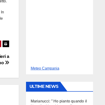
etto.
 In
le
eri a
rno
Meteo Campania
ULTIME NEWS
Marianucci: ” Ho pianto quando il