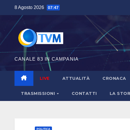
Salta
8 Agosto 2026
07:47
al
contenuto
CANALE 83 IN CAMPANIA
LIVE
ATTUALITÀ
CRONACA
TRASMISSIONI
CONTATTI
LA STOR
POLITICA