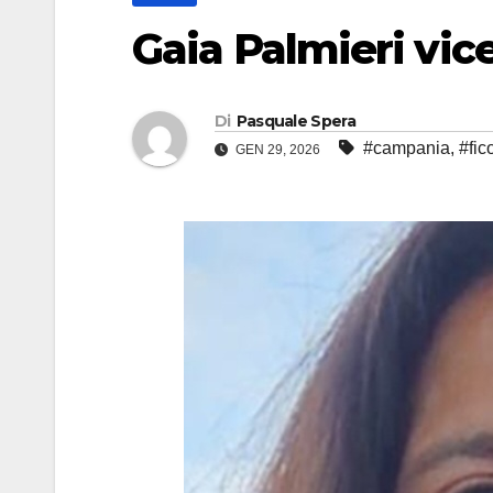
Gaia Palmieri vic
Di
Pasquale Spera
#campania
,
#fic
GEN 29, 2026