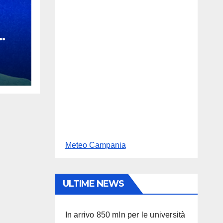
 mi
Meteo Campania
ULTIME NEWS
In arrivo 850 mln per le università