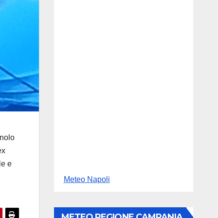
gnolo
ex
le e
Meteo Napoli
METEO REGIONE CAMPANIA