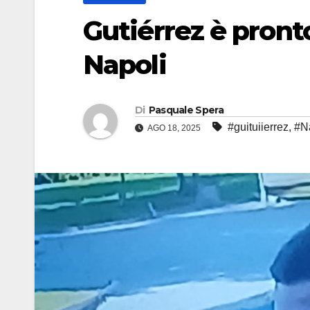
Gutiérrez è pronto
Napoli
Di
Pasquale Spera
#guituiierrez
,
#N
AGO 18, 2025