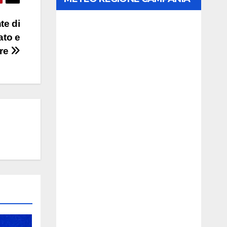
te di
ato e
are