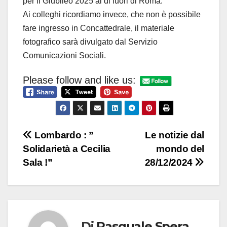
per il Giubileo 2025 al di fuori di Roma.
Ai colleghi ricordiamo invece, che non è possibile
fare ingresso in Concattedrale, il materiale
fotografico sarà divulgato dal Servizio
Comunicazioni Sociali.
Please follow and like us:
Navigazione
Lombardo : ”
Le notizie dal
Solidarietà a Cecilia
mondo del
articoli
Sala !”
28/12/2024
Di
Pasquale Spera