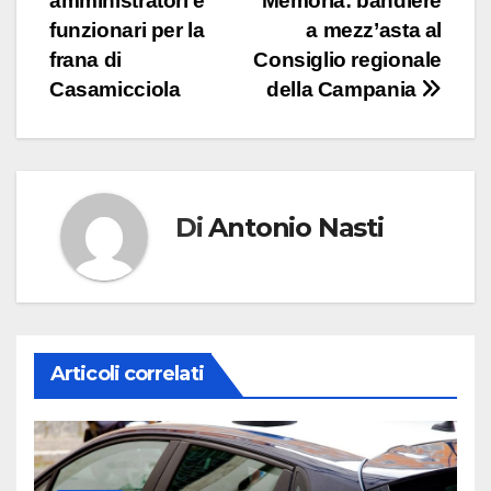
amministratori e
Memoria: bandiere
articoli
funzionari per la
a mezz’asta al
frana di
Consiglio regionale
Casamicciola
della Campania
Di
Antonio Nasti
Articoli correlati