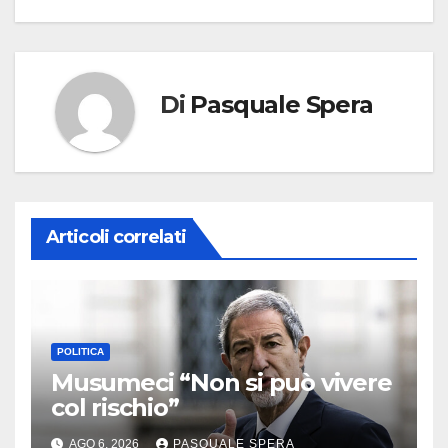
Di
Pasquale Spera
Articoli correlati
POLITICA
Musumeci “Non si può vivere
col rischio”
AGO 6, 2026
PASQUALE SPERA