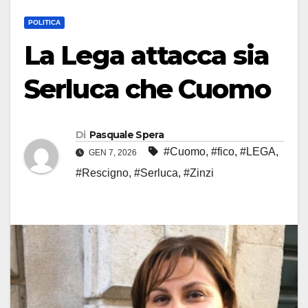
POLITICA
La Lega attacca sia
Serluca che Cuomo
Di
Pasquale Spera
#Cuomo
,
#fico
,
#LEGA
,
GEN 7, 2026
#Rescigno
,
#Serluca
,
#Zinzi