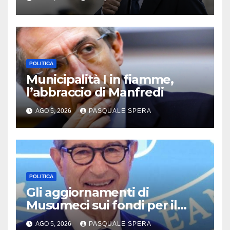
POLITICA
Municipalità I in fiamme,
l’abbraccio di Manfredi
AGO 5, 2026
PASQUALE SPERA
POLITICA
Gli aggiornamenti di
Musumeci sui fondi per il
terremoto
AGO 5, 2026
PASQUALE SPERA