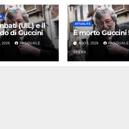
À
bati (UIL) e il
ATTUALITÀ
rdo di Guccini
È morto Guccini 
, 2026
PASQUALE
AGO 6, 2026
PASQUALE
SPERA