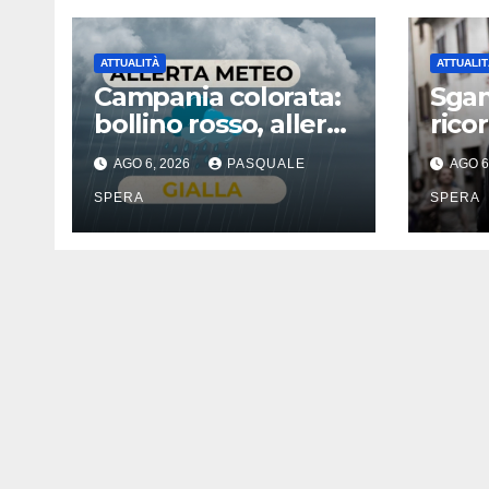
ATTUALITÀ
ATTUALIT
Campania colorata:
Sgam
bollino rosso, allerta
rico
gialla
AGO 6, 2026
PASQUALE
AGO 6
SPERA
SPERA