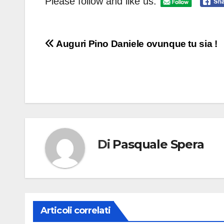
Please follow and like us:
Navigazione
Auguri Pino Daniele ovunque tu sia !
articoli
Di
Pasquale Spera
Articoli correlati