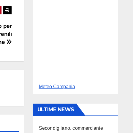
o per
renili
che
Meteo Campania
ULTIME NEWS
Secondigliano, commerciante