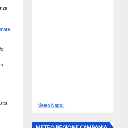
anza
io
un
isca
Meteo Napoli
METEO REGIONE CAMPANIA