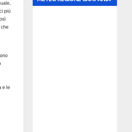
uale,
ci più
osì
e che
sono
o
a e le